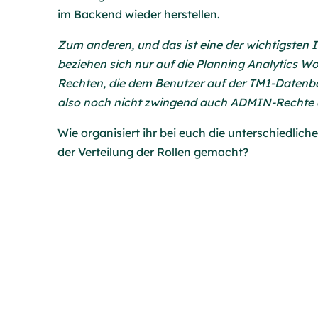
im Backend wieder herstellen.
Zum anderen, und das ist eine der wichtigsten
beziehen sich nur auf die Planning Analytics 
Rechten, die dem Benutzer auf der TM1-Datenba
also noch nicht zwingend auch ADMIN-Rechte 
Wie organisiert ihr bei euch die unterschiedlic
der Verteilung der Rollen gemacht?
Falls du Fragen zu den einzelnen Rollen hast o
gerne bei uns unter
info@squared-force.de
.
Hast du schon unseren letzten Beitrag zum Th
direkt reinlesen.
Du willst immer
up to date
bleiben? Hier geht e
Tricks.