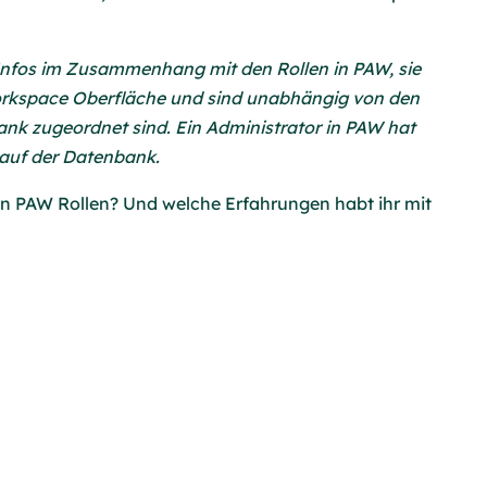
 Infos im Zusammenhang mit den Rollen in PAW, sie
Workspace Oberfläche und sind unabhängig von den
nk zugeordnet sind. Ein Administrator in PAW hat
auf der Datenbank.
hen PAW Rollen? Und welche Erfahrungen habt ihr mit
der Dich einfach austauschen möchtest, melde dich
ema Selektorwidgets in PAW gelesen?
Hier
kannst du
s zu unserem
Newsletter
mit regelmäßigen Tipps und